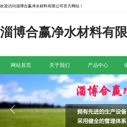
欢迎访问淄博合赢净水材料有限公司官方网站！
淄博合赢净水材料有
网站首页
关于我们
产品中心