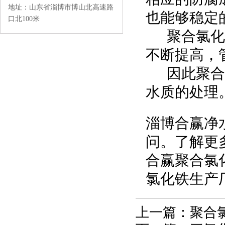
地址：山东省淄博市博山北高速路
也能够稳定
口北100米
聚合氯化铝
不断提高，
因此聚合氯
水质的处理
淄博合赢净
问。了解更
合赢
聚合氯
氯化铁生产
上一篇：
聚合