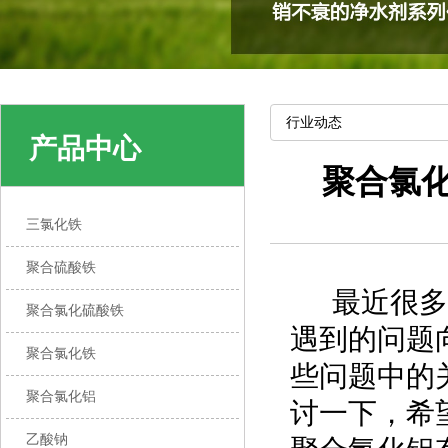
行业动态
产品中心
聚合氯
三氯化铁
聚合硫酸铁
最近很多
聚合氯化硫酸铁
遇到的问题
聚合氯化铁
些问题中的
聚合氯化铝
讨一下，希
乙酸钠