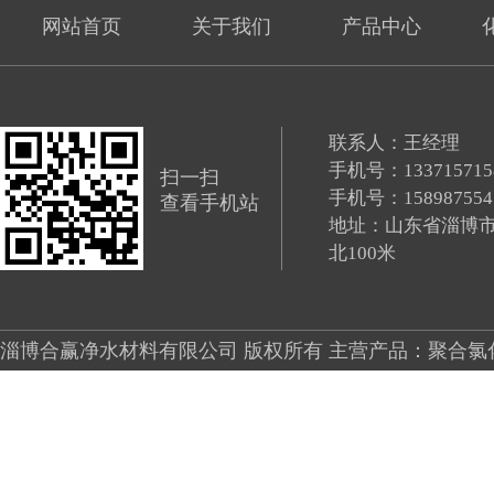
网站首页
关于我们
产品中心
联系人：王经理
手机号：133715715
扫一扫
手机号：158987554
查看手机站
地址：山东省淄博
北100米
淄博合赢净水材料有限公司 版权所有 主营产品：
聚合氯