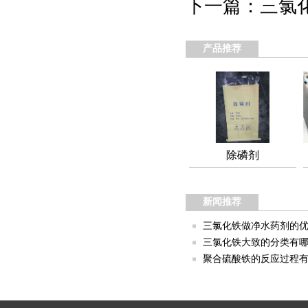
下一篇：
三氯
产品推荐
除磷剂
新闻推荐
三氯化铁做净水药剂的优缺
三氯化铁大致的分类有
聚合硫酸铁的反应过程有哪